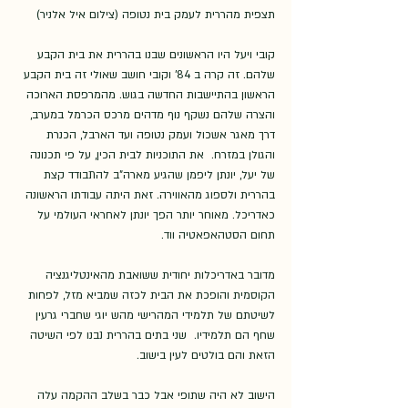
תצפית מהררית לעמק בית נטופה (צילום איל אלניר)
קובי ויעל היו הראשונים שבנו בהררית את בית הקבע 
שלהם. זה קרה ב 84' וקובי חושב שאולי זה בית הקבע 
הראשון בהתיישבות החדשה בגוש. מהמרפסת הארוכה 
והצרה שלהם נשקף נוף מדהים מרכס הכרמל במערב, 
דרך מאגר אשכול ועמק נטופה ועד הארבל, הכנרת 
והגולן במזרח.  את התוכניות לבית הכין, על פי תכנונה 
של יעל, יונתן ליפמן שהגיע מארה"ב להתבודד קצת 
בהררית ולספוג מהאווירה. זאת היתה עבודתו הראשונה 
כאדריכל. מאוחר יותר הפך יונתן לאחראי העולמי על 
תחום הסטהאפאטיה ווד. 
מדובר באדריכלות יחודית ששואבת מהאינטליגנציה 
הקוסמית והופכת את הבית לכזה שמביא מזל, לפחות 
לשיטתם של תלמידי המהרישי מהש יוגי שחברי גרעין 
שחף הם תלמידיו.  שני בתים בהררית נבנו לפי השיטה 
הזאת והם בולטים לעין בישוב. 
הישוב לא היה שתופי אבל כבר בשלב ההקמה עלה 