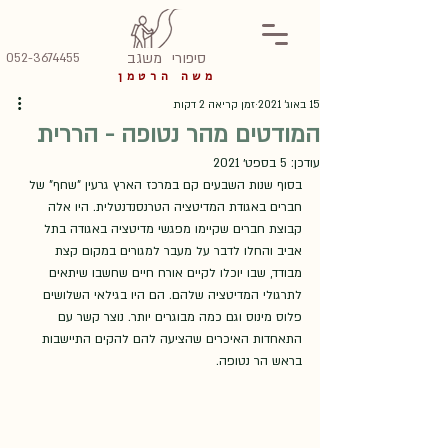
סיפורי
משגב
052-3674455
משה הרטמן
15 באוג׳ 2021
זמן קריאה 2 דקות
המודטים מהר נטופה - הררית
עודכן:
5 בספט׳ 2021
בסוף שנות השבעים קם במרכז הארץ גרעין "שחף" של 
חברים באגודת המדיטציה הטרנסנדנטלית. היו אלה 
קבוצת חברים שקיימו מפגשי מדיטציה באגודה בתל 
אביב והחלו לדבר על מעבר למגורים במקום קצת 
מבודד, שבו יוכלו לקיים אורח חיים שחשבו שיתאים 
לתרגולי המדיטציה שלהם. הם היו בגילאי השלושים 
פלוס מינוס וגם כמה מבוגרים יותר. נוצר קשר עם 
התאחדות האיכרים שהציעה להם להקים התיישבות 
בראש הר נטופה. 