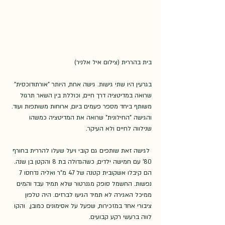
בית בהררית (צילום איל אלניר)
בגרעין היו שתי גישות. גישה אחת, היותר "אורתודוכסית" 
שרואה במדיטציה דרך חיים, וכוללת בין השאר תרגול 
משותף ביחד מספר פעמים ביום, ארוחות משותפות ועוד. 
והגישה "החילונית" שרואה את המדיטציה כמשהו 
שנילווה לחיים ולא העיקר. 
 לגישה זאת שותפים גם קובי ויעל שעלו להררית בחורף 
80' עם חמישה ילדים, כשהגדולה בת 8 והקטן בן שנה. 
הם קיבלו אשקובית קטנה של 47 מ"ר ואליה נדחסו 7 
נפשות. החשמל סופק מגנרטור שלא תמיד עבד והמים 
ממיכל האגירה לא תמיד הגיעו לברזים. היה טלפון 
ציבורי אחד במזכירות, שפעל על אסימונים כמובן,  והקו 
לווה ברעשי רקע קבועים.  