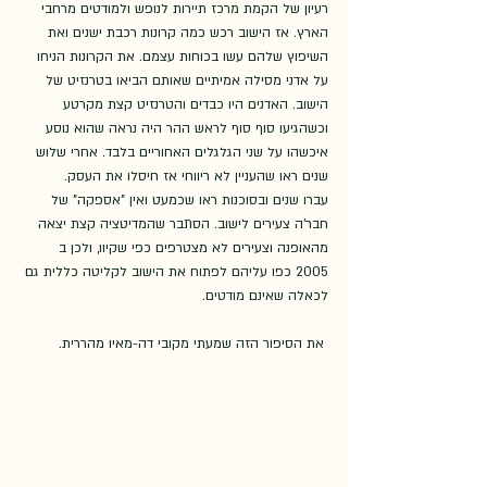
רעיון של הקמת מרכז תיירות לנופש ולמודטים מרחבי 
הארץ. אז הישוב רכש כמה קרונות רכבת ישנים ואת 
השיפוץ שלהם עשו בכוחות עצמם. את הקרונות הניחו 
על אדני מסילה אמיתיים שאותם הביאו בטרנזיט של 
הישוב. האדנים היו כבדים והטרנזיט קצת מקרטע 
וכשהגיעו סוף סוף לראש ההר היה נראה שהוא נוסע 
איכשהו על שני הגלגלים האחוריים בלבד. אחרי שלוש 
שנים ראו שהעניין לא ריווחי אז חיסלו את העסק. 
עברו שנים ובסוכנות ראו שכמעט ואין "אספקה" של 
חבר'ה צעירים לישוב. הסתבר שהמדיטציה קצת יצאה 
מהאופנה וצעירים לא מצטרפים כפי שקיוו, ולכן ב 
2005 כפו עליהם לפתוח את הישוב לקליטה כללית גם 
לכאלה שאינם מודטים.     
 את הסיפור הזה שמעתי מקובי דה-מאיו מהררית.