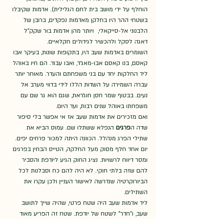
הוחלף על ידי מושב בית לחם הגלילית). אדמות שקיבלו 
בשטחי ההר היו בחלקן מאדמות נפקדים, ברובן של 
הלבנוני אל-סייקאלי,  ויותר מהן אדמות בור שקק"ל 
דאגה לסקל ולהכשיר לגידולים חקלאיים.
השומרים באדמות שעב היו, בתקופות שונות, בעיקר אבו 
קאסם, בנו קאסם אבו-מאג׳ד, ואבו עבוד. הם חיו באוהל 
ליד החלקות יחד עם בני משפחתם והעדר. מאוחר יותר 
עברה השמירה על השדות הללו לידי בדווי מערב אל 
נעים. בבטוף שמר חסן חוג׳ראת, שגם הוא גר שם עם 
משפחתו באוהל שנים רבות, ועד היום.
ואם מזכירים את אדמות שעב אז אי אפשר בלי סיפור 
שדה ה
פרגים
 הנפלא ששתלו שם. עמוס הביא את 
שתילי הפרג מנהלל. הכוונה היתה למכור פרחים יפים. 
יום אחד חלף מסוק מעל החלקה, הטייס הבחין בפרגים 
ומסר דיווח לרשויות. נציג החוק הגיע ליודפת והסביר 
להם שזה בלתי חוקי. לא היה להם כח וסבלנות לכל 
הביורוקרטיה שנדרשה לאישור העניין ולכן עקרו את 
השתילים. 
ליד אדמות שעב היה שטח פרטי, שהיה שייך לתושב 
שעב, ו"חדר" לשטח של יודפת. שטח זה הפריע מאוד 