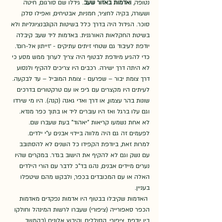
נטופה, 
ואדמות באזור שעב
. גידלו שם סורגום, חיטה 
ושעורה, בקיה לחציר, חמניות, אבטיחים, ואפילו סלק 
סוכר. הגידול היה בדרך כלל בשיטות הקונבנציונליות ולא 
בשיטת החקלאות האורגנית. באדמות ליד שעב קיבלה 
יודפת לעיבוד גם שטחי זיתים עתיקים - ׳זייתון אל-רום׳. 
כדי להגיע מיודפת לבטוף היה צריך לערוך ממש מסע כי 
לא היתה דרך ישירה. רכבים היו צריכים להקיף ולנסוע 
דרך צומת יבור – שפרעם - צומת המוביל – עד לבקעה. 
לעיתים היו מקצרים עם ג׳יפ או עם טרקטורים בדרכים 
שונות בהר עצמון, או דרך ואדי גאנה (קנה). היו מי שירדו 
וגם עלו ברגל ואז היו עוברים ליד או בתוך כפר מנדא. 
לא אחת נשמעו קריאות "יאהוד" בעת שעברו שם. 
לפעמים זה גם היה מלווה ביידוי אבנים ע"י ילדים. 
למרות זאת, ביודפת הקפידו כל השנים לא להסתובב 
עם נשק וגם לא להקיף את הישוב בגדר. במקרים שהיו 
נערים מיידים אבנים, נהגו בד"כ לדבר עם הורי הילדים 
האלה או עם המכובדים בכפר, ולבקש מהם שיטפלו 
בעניין. 
 האדמות שקיבלו בבטוף היו אדמות נפקדים מאדמות 
הכפר סאפורייה (ציפורי) שעברו לרשות המינהל וחולקו 
בין יודפת, ציפורי, הסוללים, וקיבוץ אלונים (בהמשך 