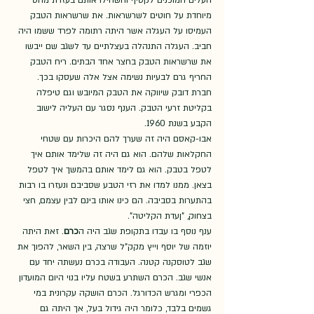
העלים המוכנים לקטיף והשחילו אותם בעזרת מחט 
מיוחדת על חוטים לשרשראות. את שרשראות הטבק 
העמיסו על העגלה אשר היתה רתומה לפרד ששמו היה 
חביב. העגלה התנהלה בעצלתיים עד לשגב שם ייבשו 
את שרשראות הטבק בחצר אחד הבתים. ריח הטבק 
החריף גרם לבעיות נשימה אצל אלה שעסקו בכך. 
חברת דובק שיווקה את הטבק המיובש וגם טיפלה 
בקליטת זרעי הטבק. הענף נסגר עם העליה לישוב 
הקבע בשנת 1960. 
אבו-קאסם היה זה שערך להם היכרות עם שטחי 
החקלאות שלהם. הוא גם היה זה שלימד אותם איך 
לטפל בטבק. הוא גם לימד אותם בהמשך איך לטפל 
בצאן. ממנו למדו את רזי הטבע שסביבם ונעזרו בו רבות 
בהתערות בסביבה. הם כינו אותו בינם לבין עצמם, חצי 
בצחוק, "ןעדת הקליטה".
ענף נוסף בו עבדו בתקופת שגב היה ה
כרם
. זאת היתה 
יוזמה של יוסף וייץ מקק"ל שרצה, בין השאר, להפוך את 
שגב לטוסקנה קטנה. העבודה בכרם נעשתה יחד עם 
אנשי שגב. הכרם השתרע בשטח עליו בנוי היום המועדון 
הכפרי ומגרש הכדורגל. הכרם הושקה עקרונית במי 
גשמים בלבד, כלומר היה גידול בעל, אך היתה גם 