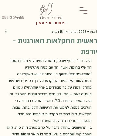
סיפורי
משגב
052-3674455
משה הרטמן
6 במרץ 2023
זמן קריאה 18 דקות
ראשית החקלאות האורגנית -
יודפת
היה זה ד"ר יוסף שכטר, המורה המיתולוגי מבית הספר 
הריאלי בחיפה, אשר יחד עם כמה מתלמידיו 
"השכטריסטים" נחשף בין היתר לנושא האקולוגיה 
והחקלאות האורגנית. הם קראו על כך בספרים שהגיעו 
מחו"ל ולמדו על כך מבודדים בארץ שהתחילו ניסויים 
בשיטה זאת – מריו לוי, חיים פלדנר ושלום גוטפלד. זה 
היה באמצע שנות ה 50'. כאשר הוחלט בחבורה כי 
הולכים לנסות לממש את הרעיונות הללו בהתיישבות 
חקלאית, היה ברור כי חקלאות אורגנית היא חלק 
מהעניין וניסו לברר מה זה אומר בפועל. 
בין הראשונים שהחל לדבר על כך במערב היה פ.ה. קינג 
האמריקאי שפרסם ב 1911 ספר בו תיאר שיטות גידול 