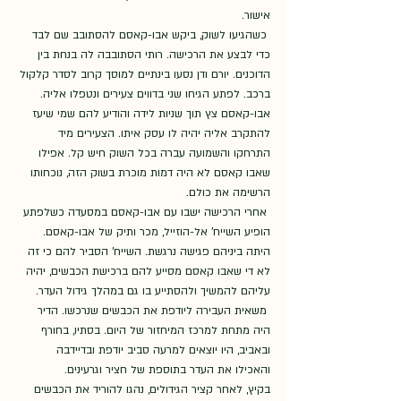
אישור.   
 כשהגיעו לשוק, ביקש אבו-קאסם להסתובב שם לבד 
כדי לבצע את הרכישה. רותי הסתובבה לה בנחת בין 
הדוכנים. יורם ודן נסעו בינתיים למוסך קרוב לסדר קלקול 
ברכב. לפתע הגיחו שני בדווים צעירים ונטפלו אליה. 
אבו-קאסם צץ תוך שניות לידה והודיע להם שמי שיעז 
להתקרב אליה יהיה לו עסק איתו. הצעירים מיד 
התרחקו והשמועה עברה בכל השוק חיש קל. אפילו 
שאבו קאסם לא היה דמות מוכרת בשוק הזה, נוכחותו 
הרשימה את כולם.
 אחרי הרכישה ישבו עם אבו-קאסם במסעדה כשלפתע 
הופיע השייח' אל-הוזייל, מכר ותיק של אבו-קאסם. 
היתה ביניהם פגישה נרגשת. השייח' הסביר להם כי זה 
לא די שאבו קאסם מסייע להם ברכישת הכבשים, יהיה 
עליהם להמשיך ולהסתייע בו גם במהלך גידול העדר. 
 משאית העבירה ליודפת את הכבשים שנרכשו. הדיר 
היה מתחת למרכז המיחזור של היום. בסתיו, בחורף 
ובאביב, היו יוצאים למרעה סביב יודפת ובדיידבה 
והאכילו את העדר בתוספת של חציר וגרעינים. 
בקיץ, לאחר קציר הגידולים, נהגו להוריד את הכבשים 