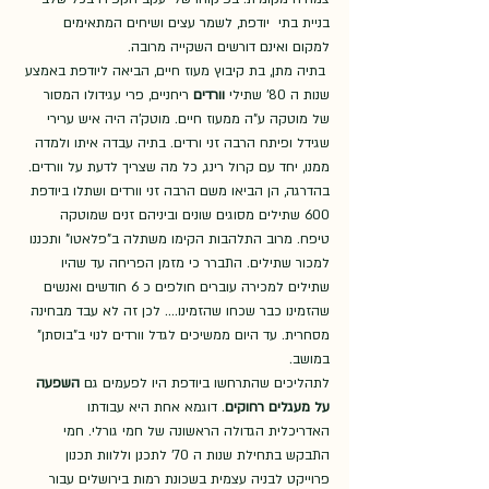
בניית בתי  יודפת, לשמר עצים ושיחים המתאימים 
למקום ואינם דורשים השקייה מרובה.   
 בתיה מתן, בת קיבוץ מעוז חיים, הביאה ליודפת באמצע 
שנות ה 80' שתילי 
וורדים 
ריחניים, פרי עגידולו המסור 
של מוטקה ע"ה ממעוז חיים. מוטק'ה היה איש ערירי 
שגידל ופיתח הרבה זני ורדים. בתיה עבדה איתו ולמדה 
ממנו, יחד עם קרול רינג, כל מה שצריך לדעת על וורדים. 
בהדרגה, הן הביאו משם הרבה זני וורדים ושתלו ביודפת 
600 שתילים מסוגים שונים וביניהם זנים שמוטקה 
טיפח. מרוב התלהבות הקימו משתלה ב"פלאטו" ותכננו 
למכור שתילים. התברר כי מזמן הפריחה עד שהיו 
שתילים למכירה עוברים חולפים כ 6 חודשים ואנשים 
שהזמינו כבר שכחו שהזמינו.... לכן זה לא עבד מבחינה 
מסחרית. עד היום ממשיכים לגדל וורדים לנוי ב"בוסתן" 
במושב. 
לתהליכים שהתרחשו ביודפת היו לפעמים גם 
השפעה 
על מעגלים רחוקים
. דוגמא אחת היא עבודתו 
האדריכלית הגדולה הראשונה של חמי גורלי. חמי 
התבקש בתחילת שנות ה 70' לתכנן וללוות תכנון 
פרוייקט לבניה עצמית בשכונת רמות בירושלים עבור 