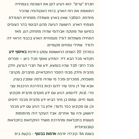
חברת ''ערים''. הוא הציע לגנן את השכונה בצמחייה 
התואמת את רוח הארץ, ברוח האקולוגיה שהכיר 
מיודפת. הסתבר שאין בארץ משתלה מסחרית המגדלת 
מצמחי הארץ. הישועה הגיעה מהגן הבוטני בהר הצופים 
בסיועו של מוטקה אברהמי שהיה מתחזק הגן. מאז 
התחילו משתלות לגדל מצמחיית הארץ בכבוד הראוי לה 
ולגדל  שתילי צמחים מקומיים.  
במהלך 20 השנים הראשונות עסקו ביודפת 
באיסוף ידע
חקלאי מכל הבא ליד. המידע נאסף מכל כיוון – ספרים 
מכל רחבי תבל שהיו בנמצא, ידע של חברי הגרעין, חלק 
מהבית וחלק מבתי הספר החקלאיים, מחברים, מקרובי 
משפחה, ממכרים ומכל מי שהיה נדמה שמבין בעניין. 
אבא של דן גרמי עזר להם רבות בהדרכת הרכבות עצי 
פרי. נבות, לדוגמא, הגיע עם ידע מוקדם מהבית מקיבוץ 
מעוז חיים. עמוס בן מיור הביא ידע מהבית מכפר חיטים 
וכן גם מקיבוץ כפר גלעדי, אלון בר הגיע עם ידע מכפר 
יהושוע, והיו עוד אחרים. אבל העיקר היה מהתנסות 
מעשית בחקלאות ומהדרכת משרד החקלאות בחקלאות 
קונבנציונלית. 
בשנת 64' קיבלה יודפת 
אדמות בבטוף 
- בקעת בית 