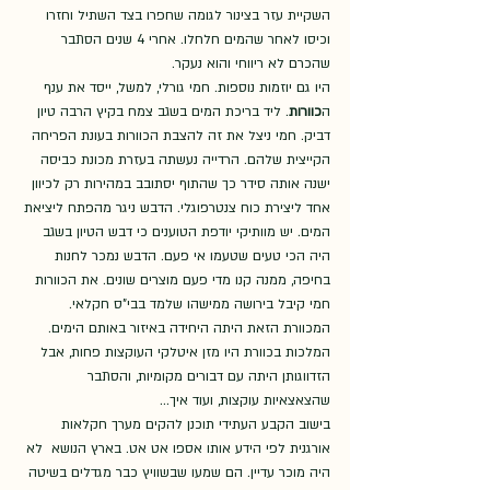
השקיית עזר בצינור לגומה שחפרו בצד השתיל וחזרו 
וכיסו לאחר שהמים חלחלו. אחרי 4 שנים הסתבר 
שהכרם לא ריווחי והוא נעקר.  
היו גם יוזמות נוספות. חמי גורלי, למשל, ייסד את ענף 
ה
כוורות
. ליד בריכת המים בשגב צמח בקיץ הרבה טיון 
דביק. חמי ניצל את זה להצבת הכוורות בעונת הפריחה 
הקייצית שלהם. הרדייה נעשתה בעזרת מכונת כביסה 
ישנה אותה סידר כך שהתוף יסתובב במהירות רק לכיוון 
אחד ליצירת כוח צנטרפוגלי. הדבש ניגר מהפתח ליציאת 
המים. יש מוותיקי יודפת הטוענים כי דבש הטיון בשגב 
היה הכי טעים שטעמו אי פעם. הדבש נמכר לחנות 
בחיפה, ממנה קנו מדי פעם מוצרים שונים. את הכוורות 
חמי קיבל בירושה ממישהו שלמד בבי"ס חקלאי. 
המכוורת הזאת היתה היחידה באיזור באותם הימים. 
המלכות בכוורת היו מזן איטלקי העוקצות פחות, אבל 
הזדווגותן היתה עם דבורים מקומיות, והסתבר 
שהצאצאיות עוקצות, ועוד איך...  
בישוב הקבע העתידי תוכנן להקים מערך חקלאות 
אורגנית לפי הידע אותו אספו אט אט. בארץ הנושא  לא 
היה מוכר עדיין. הם שמעו שבשוויץ כבר מגדלים בשיטה 