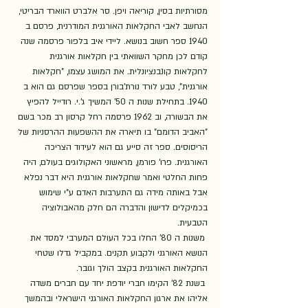
מסורתיות בסין, קוריאה ויפן. סר אלברט הווארד הבריטי, 
הנחשב לאבי החקלאות האורגנית המודרנית, פרסם ב 
1940 ספר חשוב בנושא. ליידי איב בלפור פרסמה שנה 
קודם לכן מחקר השוואתי בין חקלאות אורגנית 
לחקלאות קונבנציונלית. את המושג עצמו, "חקלאות 
אורגנית", טבע לורד נורת'בורן בספר שפרסם גם הוא ב 
1940. בתחילת שנות ה 50' המשיך ג'.י. רודייל להפיץ 
את הבשורה, וב 1962 פרסמה רחל קרסון רב מכר בשם 
"האביב הדומם" בו תיארה את ההשפעות ההרסניות של 
הריסוסים. ספר זה סייע גם הוא לעידוד הצריכה 
האורגנית. פרו' פורמן, מראשוני האקולוגים בעולם, היה 
פחות החלטי ואמר שחקלאות אורגנית היא דבר נפלא 
אבל באותה מידה גם התערבות האדם ע"י שימוש 
בכמיקלים לדישון והדברה הם חלק מהאבולוציה 
הטבעית.
 משנות ה 80' החלו בכל העולם המערבי למסד את 
הנושא האורגני ולקבוע תקנים. במקביל גדלו שטחי 
החקלאות האורגנית בקצב הולך וגובר.
 בשנת 82' הקימו חברי יודפת יחד עם חברים משדה 
אליהו את ארגון החקלאות האורגני הישראלי ובהמשך 