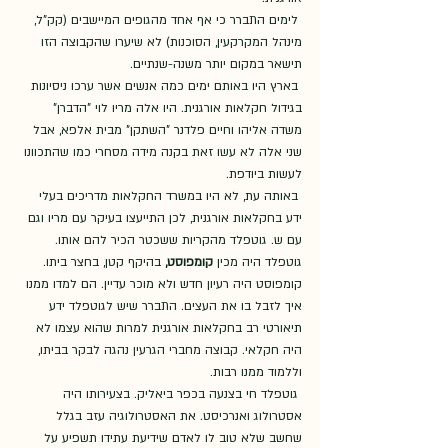
 לימים התברר כי אף אחד מהגופים המיישבים (קק"ל, 
מינהל המקרקעין, הסוכנות) לא שיערו שהקבוצה הזו 
תישאר במקום יותר משנה-שנתיים. 
 בארץ היו באותם ימים כמה אנשים אשר ערכו ניסיונות 
בגידול חקלאות אורגנית. היו אלה מריו לוי "הדברן" 
משדה אליהו וחיים פלדנר "השתקן" מבית אלפא, אבל 
שני אלה לא עשו זאת בקנה מידה מסחרי כמו שהתכוונו 
לעשות ביודפת. 
 באותה עת, לא היו במשרד החקלאות מדריכים בעלי 
ידע בחקלאות אורגנית, לכן התייעצו בעיקר עם מריו וגם 
עם ש. גוטפלד מהקריות ששכטר הכיר להם אותו. 
גוטפלד היה מכין
קומפוסט,
 בהיקף קטן, בחצר ביתו. 
קומפוסט היה רעיון חדש ולא מוכר עדיין. הם למדו ממנו 
איך לזבל בו את העצים. התברר שיש לגוטפלד ידע 
תיאורטי רב בחקלאות אורגנית למרות שהוא עצמו לא 
היה חקלאי. קבוצה מחברי הגרעין נהגה לבקר בביתו, 
וללמוד ממנו רבות.
 גוטפלד חי בצנעה בכפר ביאליק. בצעירותו היה 
אסטרולוג ואנרכיסט. את האסטרולוגיה עזב בגלל 
שחשב שלא טוב לו לאדם שידיעת עתידו תשפיע על 