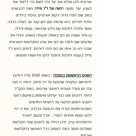
אורגנית ולכן שלחו את יעל זהר לשם כדי ללמוד את 
העניין. יעל  נסעה ל
חווה של ד"ר מילר, 
חווה להכשרת 
בנות, שם למדו גידול ירקות אורגניים, טיפול בילדים 
וגידול חזירים. היא שהתה שם זמן קצר אך למדה הרבה 
מאוד וחזרה ליודפת עם הידע שרכשה. עמוס ודליה 
בן-מיור ששהו גם הם באותה תקופה בשוויץ, ניצלו את 
שהותם שם ולמדו גם הם את עניין החקלאות האורגנית 
וצברו ידע רב איתו גם הם חזרו ליודפת. לימים, הגיע ד"ר 
מילר בעצמו ליודפת והוסיף להם מידיעותיו ומנסיונו. 
השנים הראשונות במצפה
 : בשנת 1960 עלה הגרעין 
להתיישב במצפה שהוקם על הר מימין. היתה זו חצר 
ובה גם מגדל תצפית לאיתור שריפות. כוונת הקק"ל 
היתה להקים שם כפר יערנים שיעסוק בשיקום היער 
הטבעי המנוון ופיקוח על היערות החדשים. 
השכטריסטים קיבלו את ההצעה בברכה, אם כי היו 
להם כוונות אחרות לגמרי... מכל מקום, לאכול 
ולהתפרנס צריך, ולכן החלו גם להקים ענפי חקלאות 
משלהם מתוך כוונה לעסוק ככל האפשר בחקלאות 
אורגנית.