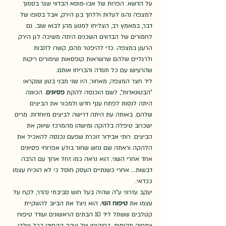
על הדשא. הפרות של אבו-מוסא הבדווי שגר בסמוך 
למצפה נהגו לעלות וללחך בגן הירק, אבל בסופו של 
דבר, במאמץ רב, הצליחו למנוע מהן לבוא שוב. גם 
לחמורים של הבדווים השכנים היתה משיכה לגן הירק 
הרענן במצפה. כדי להיפטר מהם, קשרו לזנבות 
ולרגליים שלהם שרשראות קופסאות שימורים ריקות 
שהרעישו עם כל תנודה והבריחו אותם. 
ליד חצר המצפה, מאחור, היו שני מבני בטון שנקראו 
"הבטונאדות", לשם הוכנסה להקת 
פסיונים
. הכוונה 
היתה לנסות לפתח ענף חדש ולמכור את הביצים 
שלהם. באותה עת היתה דרישה לביצים מיוחדות. מרים 
ישכרוב טיפלה בלהקה ומישהו מהמרכז שיווק את 
הביצים. רותי אבידור זוכרת שפעם נכנסה להאכיל את 
הלהקה וראתה שם נחש שחור בולע אפרוחי פסיונים 
אחד אחרי השני. הוא נראה כמו זחל ארוך עם הרבה 
דבשות... אחרי כשנתיים העסק חוסל כי לא הוכיח עצמו 
ככדאי. 
יעקב עזרוני ע"ה שהיה בעל חוש סביבתי נהדר, לקח על 
עצמו את 
טיפוח הנוי. 
הוא ניצל את הביוב להשקיית 
קטלבים ששתל ליד 10 הבתים הראשונים ועודד טיפוח 
צמחיה מקומית. בפיקוחו של יעקב הקפידו בכל שלבי 