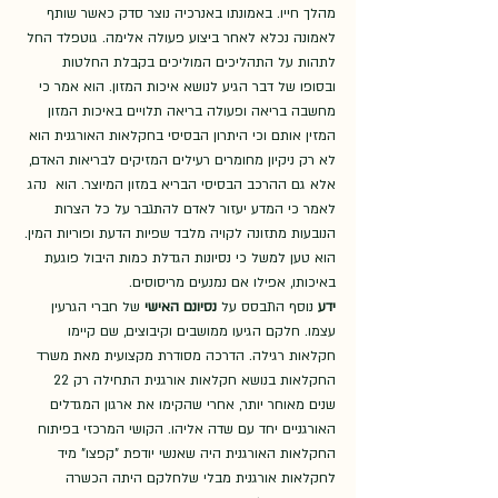
מהלך חייו. באמונתו באנרכיה נוצר סדק כאשר שותף 
לאמונה נכלא לאחר ביצוע פעולה אלימה. גוטפלד החל 
לתהות על התהליכים המוליכים בקבלת החלטות 
ובסופו של דבר הגיע לנושא איכות המזון. הוא אמר כי 
מחשבה בריאה ופעולה בריאה תלויים באיכות המזון 
המזין אותם וכי היתרון הבסיסי בחקלאות האורגנית הוא 
לא רק ניקיון מחומרים רעילים המזיקים לבריאות האדם, 
אלא גם ההרכב הבסיסי הבריא במזון המיוצר. הוא  נהג 
לאמר כי המדע יעזור לאדם להתגבר על כל הצרות 
הנובעות מתזונה לקויה מלבד שפיות הדעת ופוריות המין. 
הוא טען למשל כי נסיונות הגדלת כמות היבול פוגעת 
באיכותו, אפילו אם נמנעים מריסוסים. 
ידע
 נוסף התבסס על 
נסיונם האישי
 של חברי הגרעין 
עצמו. חלקם הגיעו ממושבים וקיבוצים, שם קיימו 
חקלאות רגילה. הדרכה מסודרת מקצועית מאת משרד 
החקלאות בנושא חקלאות אורגנית התחילה רק 22 
שנים מאוחר יותר, אחרי שהקימו את ארגון המגדלים 
האורגניים יחד עם שדה אליהו. הקושי המרכזי בפיתוח 
החקלאות האורגנית היה שאנשי יודפת "קפצו" מיד 
לחקלאות אורגנית מבלי שלחלקם היתה הכשרה 