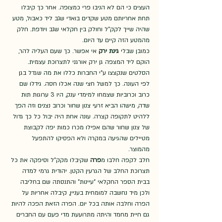
העצים כי הם לא הניבו פרי כמצופה. אחר כך קיבלו 
תחת אחריותם מטע שקדים בואדי שגב ליד כאבול, מטע 
שהיה שייך לקק"ל וחולק בין חקלאי שגב ויודפת. חלק 
מהמטע הזה קיים עד היום.
כמובן שבלי 
גינת ירק
 אי אפשר. כך שעם העליה להר, 
הוקם ליד המצפה גן ירק אורגני לתצרוכת עצמית. 
הסלטים שנקצצו ע"י החברות כללו את מה שגדל בגן 
לפי העונה. כך למשל חצי שנה אכלו חסה. גידלו שם 
כרוב וכרוביות שצמחו למימדי ענק, היו 3 ערוגות תות 
שדה, מישהו הביא זרעי צנון שחור וכרוב נצנים וזה הפך 
ללהיט לתקופה קצרה. עונה אחת היה יבול כל כך גדול 
של צנון שחור שהם אפילו מכרו כמות יפה לקבוצת 
מטיילים שהגיעה במקרה ולא הפסיקו להתפעל 
מהמוצר.  
חלב לקפה חלבו מ
פרה
 שקיבלו מקק"ל וסיפקה את כל 
תצרוכת החלב של הגרעין הקטן. יהודית גרמי למדה 
בבית הספר החקלאי "עיינות" והתנסתה שם בחליבה 
ולכן מיד נחשבה למומחית בעניין, קיבלה אחריות על 
הפרה וחלבה אותה בכל יום. הפרה הזאת הפכה להיות 
גם חיית מחמד והיתה מתרועעת מדי פעם עם החברים 