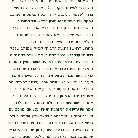
קומביין ומכונות חקלאיות שימושיות אחרות. לאחר זמן 
מה, רכשו לעצמם טרקטור D2 וראו בזה הישג מפואר 
בדרך לעצמאות. מכבש לחציר שכרו ממשפחה ממושב 
עמקה שם היתה תחנת מיכון חקלאי של הסוכנות 
היהודית והם היו נעזרים גם בכלים אחרים משם, לפי 
הצרכין והאפשרויות. לאט לאט רכשו ביודפת מכונות 
חקלאיות והפכו לעמצאיים גם בתחום זה.     
מהרגע הראשון להגעת החבורה לגליל, שמו לב שלכל 
בדווי יש 
עדר צאן
. נראה להם מן הראוי שגם להם יהיה. 
הבעיה היתה שלאף אחד לא היה מושג בעניין. המוסדות 
המיישבים אומנם עודדו את הרעיון כי עדר בשטח חשוב 
כדי להראות נוכחות בשטחי מדינה ולכן סייעו להקמת 
העדר. בשנת 63', כ- 3 שנים אחרי עלייתם למצפה, הם 
פנו לאבו-קאסם, שיעזור להם בעניין. הוא אמר להם 
שעדיף בשלב הראשון לרכוש עדר כבשים. עיזים, הוא 
אמר, דורשות מיומנות רבה ולוקח זמן לרוכשה. לכם, כך 
אמר, אין עדיין את המיומנות הזאת. נסע אבו קאסם עם 
דן, יורם ורותי לשוק הבהמות בבאר שבע שהתקיים בימי 
רביעי. אבו קאסם בחר שם עבורם כבשים לעדר. לנסיעה 
הוא הצטייד כמובן ברישיון מיוחד, כיוון שהימים היו עדיין 
ימי ממשל צבאי וכל נסיעה מחוץ לכפר וסביבתו דרשה 