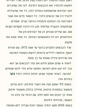
לשם, וקמה מהומה. הם חטפו קצת מכות, אבל הצליחו 
למצוא ולהחזיר את הכבשים ליודפת. לפי מה שזוכרים 
זקני הבדווים שהשתתפו במרדף הזה, כל מה שהצליחו 
להציל היו שני כבשים בלבד. כל השאר פרצו את שער 
המכלאה בה הוחזקו והתפזרו ברחבי נצרת. אומרים 
שבתקופה הקצרה שלאחר מכן היו הרבה סעודות טובות 
שם. עם עדרים שכנים, הן של הבדווים והן של 
הפלאחים, לא היו התנגשויות רציניות. כל אחד מצא את 
מקומו.  
 עדר הכבשים התקיים ברצף עד שנת 1972. עם סגירת 
הענף, איפשרו לידידים בדואים לרעות בשטחי המרעה 
את עדריהם והללו שמחו על כך מאוד. 
 לאחר 4 שנים אמנון חידש את עדר הכבשים אך הוא 
כבר לא יצא איתן למרעה חופשי אלא גידר להם שטחים 
 למרעה. לאחר מספר שנים, יודפת החלה לגדל 
בקר
בגדרות אלו. 
 בשנת 93' אמנון קנה את העדר מיודפת, רכש עיזים, 
והמשיך במסגרת פרטית
, 
תחילה בחלק משטחי יודפת, 
ואחר כך הקים את חוות ׳חלב עם הרוח׳ על צלע הר 
השאבי, מזרחית ליודפת.
בשנת 1963 נסעו יהודה אגמור ויורם אבידור
לסן-אנטוניו 