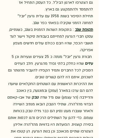
גם הצטרפו לארגון הבינ"ל. כל העסק התחיל אז 
להתמסד ולהתמקצע גם בארץ.  
תחילת הסיפור בשנת 1958 עם עלית גרעין "יובל" 
למחנה הזמני שקיבלו בפאתי כפר שגב. 
תקופת שגב
 : בתקופת השהות הזמנית בשגב, כשנתיים, 
עסקו חברי הגרעין למחייתם בעבודות סיקול וייעור לצד 
תושבי הכפר, שהיו רובם ככולם עולים חדשים מצפון 
אפריקה. 
 חבורת גרעין "יובל" מנתה כ 25 צעירים וצעירות וכן 5 
עיזים
 שהיו כחלק בלתי נפרד מהגרעין. חלב העיזים 
הספיק לכל החברים ותמיד הקפידו להעביר מהנותר גם 
לשכנים, איתם היו להם קשרים טובים. 
את ההיכרות הראשונית עם השטחים החקלאיים שיועדו 
להם הם ערכו במארג' (עמק) ובמונגעה, בין כאוכב 
והדיידבה (הר עצמון) שם גדל שדה 
טבק
 של אבו-קאסם 
הבדווי מהד'הרה. שתילי הטבק הובאו מנתיב השיירה 
ולאחר שצברו מעט נסיון הם כבר גידלו טבק בכוחות 
עצמם. כדי להגן על השתילים הרכים נהגו לכסות אותם 
בסירה קוצנית. הפועלות היו בדוויות מהד'הרה אליהן 
הצטרפו שתיים מכאוכב וכן בנות הגרעין. הן קטפו את 