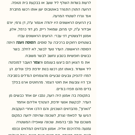
לרעות בשדות השלף ליד שעב או בבקעת בית נטופה. 
הרועה התורן התגורר באוטובוס ישן אותו רכשו מחברת 
אגד וגררו לשטחי המרעה. 
בין הרועים הראשונים היו יהודה אגמור ע״ה, דן גרמי, יורם 
אבידור ע"ה, יקי מרום, שמואל רייס, ג׳ון, דוד כרמל, אלון, 
אמנון זלצשטיין, דני עברי. הרועים הראשונים עבדו 
בשטחים רחוקים ברכיבה על סוסים. 
הסוסה ניצנה 
היתה 
הסוסה הראשונה. העדר נועד לבשר, לא לחלב. בשר 
כבשים חופשיות בטבע נחשב לבשר משובח. 
 את גז הצאן הם ביצעו בעצמם וה
צמר
 הועבר למנפטה 
ליד אשדוד. באותו זמן רכשו בנות יודפת פלך ונולים. הן 
למדו להפיק צבעים טבעיים מהצמחים הגדלים בסביבה 
וכך היו צובעות את חוטי הצמר. מהחוטים ארגו בפלך 
בדים מהם תפרו בגדים. 
 בתקופה בה אמנון היה רועה, נגנבו יום אחד כבשים מן 
העדר. לבקשת אנשי יודפת, הצטרף אליהם אחמד 
"הארוך", מהבדווים השכנים, והם הלכו אחרי העקבות. 
הגיעו עד לפאתי נצרת, לשכונה שהיתה ידועה כמקום 
משכנם של גנבי בהמות. שכונה שאפילו המשטרה 
נמנעה מלהיכנס אליה. אמנון והבדווים המלווים נכנסו 