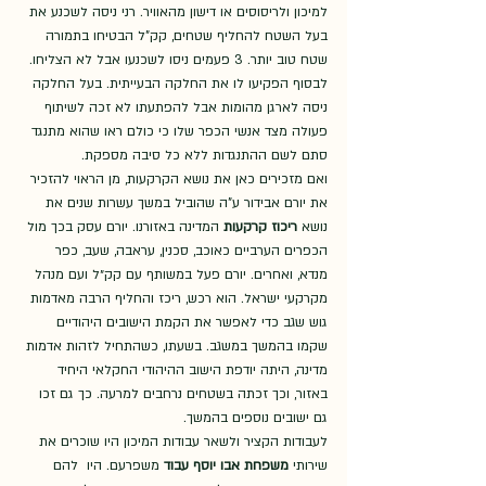
למיכון ולריסוסים או דישון מהאוויר. רני ניסה לשכנע את 
בעל השטח להחליף שטחים, קק"ל הבטיחו בתמורה 
שטח טוב יותר. 3 פעמים ניסו לשכנעו אבל לא הצליחו. 
לבסוף הפקיעו לו את החלקה הבעייתית. בעל החלקה 
ניסה לארגן מהומות אבל להפתעתו לא זכה לשיתוף 
פעולה מצד אנשי הכפר שלו כי כולם ראו שהוא מתנגד 
סתם לשם ההתנגדות ללא כל סיבה מספקת. 
ואם מזכירים כאן את נושא הקרקעות, מן הראוי להזכיר 
את יורם אבידור ע"ה שהוביל במשך עשרות שנים את 
נושא 
ריכוז קרקעות
 המדינה באזורנו. יורם עסק בכך מול 
הכפרים הערביים כאוכב, סכנין, עראבה, שעב, כפר 
מנדא, ואחרים. יורם פעל במשותף עם קק״ל ועם מנהל 
מקרקעי ישראל. הוא רכש, ריכז והחליף הרבה מאדמות 
גוש שגב כדי לאפשר את הקמת הישובים היהודיים 
שקמו בהמשך במשגב. בשעתו, כשהתחיל לזהות אדמות 
מדינה, היתה יודפת הישוב ההיהודי החקלאי היחיד 
באזור, וכך זכתה בשטחים נרחבים למרעה. כך גם זכו 
גם ישובים נוספים בהמשך.
לעבודות הקציר ולשאר עבודות המיכון היו שוכרים את 
שירותי 
משפחת אבו יוסף עבוד
 משפרעם. היו  להם 