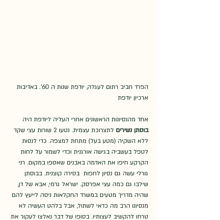
הפרד חביב רתום לעגלה, יודפת שנות ה 60'. באדיבות 
ארכיון יודפת
אחד מהנסיונות הראשונים אחרי העליה ליודפת היה 
בוסתן נשירים
 לתצרוכת עצמית. נטעו 2 שורות עצי שקד 
ללא השקיה (מטע בעל) מתחת למצפה. כדי לנסות 
לטפל בעשביה בגישה אורגנית וכדי לשמור על לחות 
הקרקע חיפו את האדמה באבנים שאספו במקום. רני 
גורלי עשה גם נסיון לחפות  בסירה קוצנית. בבוסתן 
שילבו גם כמה עצי אפרסק. ישראל גרמי, אבא של דן, 
שהיה מדריך מטעים במשרד החקלאות ניסה לייעץ להם 
מנסיונו הרב מה כדאי לשתול, אבל בלהט העשיה לא 
טרחו להקשיב לעצותיו. בסופו של דבר נאלצו לעקור את 