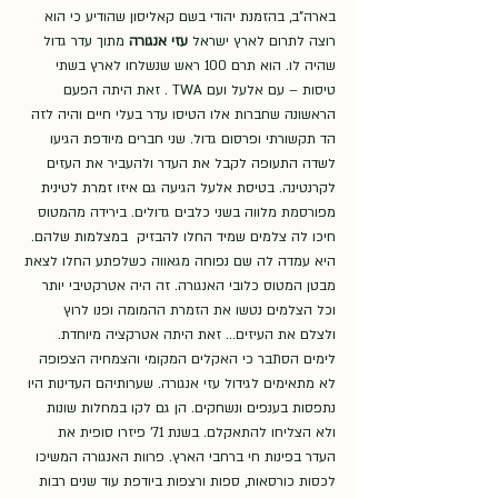
בארה"ב, בהזמנת יהודי בשם קאליסון שהודיע כי הוא 
רוצה לתרום לארץ ישראל 
עזי אנגורה
 מתוך עדר גדול 
שהיה לו. הוא תרם 100 ראש שנשלחו לארץ בשתי 
טיסות – עם אלעל ועם TWA . זאת היתה הפעם 
הראשונה שחברות אלו הטיסו עדר בעלי חיים והיה לזה 
הד תקשורתי ופרסום גדול. שני חברים מיודפת הגיעו 
לשדה התעופה לקבל את העדר ולהעביר את העזים 
לקרנטינה. בטיסת אלעל הגיעה גם איזו זמרת לטינית 
מפורסמת מלווה בשני כלבים גדולים. בירידה מהמטוס 
חיכו לה צלמים שמיד החלו להבזיק  במצלמות שלהם. 
היא עמדה לה שם נפוחה מגאווה כשלפתע החלו לצאת 
מבטן המטוס כלובי האנגורה. זה היה אטרקטיבי יותר 
וכל הצלמים נטשו את הזמרת ההמומה ופנו לרוץ 
ולצלם את העיזים... זאת היתה אטרקציה מיוחדת. 
לימים הסתבר כי האקלים המקומי והצמחיה הצפופה 
לא מתאימים לגידול עזי אנגורה. שערותיהם העדינות היו 
נתפסות בענפים ונשחקים. הן גם לקו במחלות שונות 
ולא הצליחו להתאקלם. בשנת 71' פיזרו סופית את 
העדר בפינות חי ברחבי הארץ. פרוות האנגורה המשיכו 
לכסות כורסאות, ספות ורצפות ביודפת עוד שנים רבות 