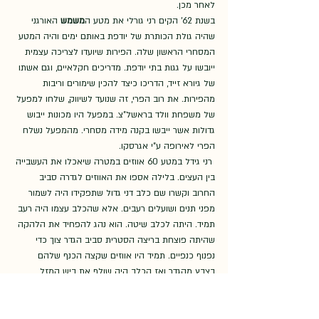
לאחר מכן.
בשנת 62' הקים רני גורלי את מטע ה
משמש
 האורגני 
שהיה גולת הכותרת של יודפת באותם ימים והיה המטע 
המסחרי הראשון שלה. הפירות שיועדו לצריכה עצמית 
ייובשו על גגות בתי יודפת. מדריכים חקלאיים, וגם אשתו 
של גיורא זייד, הדריכו כיצד להכין שימורים וריבות 
מהפירות. את רוב הפרי, זה שנועד לשיווק, שלחו למפעל 
של משפחת וולד בראשל"צ. במפעל היו מכונות ייבוש 
גדולות אשר ייבשו בקנה מידה מסחרי. מהמפעל נשלח 
הפרי לאירופה ע"י אגרסקו. 
 רני גידל במטע 60 אווזים במטרה שיאכלו את העשבייה 
בין העצים. בלילה אספו את האווזים לגדרה סביב 
החרוב וקשרו שם כלב דני גדול שתפקידו היה לשמור 
מפני תנים ושועלים רעבים. אלא שהכלב עצמו היה רעב 
תמיד. היתה לכלב שיטה. הוא נהג להפחיד את הלהקה 
שהיתה פוצחת בריצה הסטרית סביב הגדר צוך כדי 
נפנוף כנפיים. תמיד היו אווזים שקצה הכנף שלהם 
בצבץ מהגדר ואז הכלב היה שולף את ביש המזל 
החוצה ואוכל אותו בהנאה. 
 היה גם נסיון לגידול אפרוחי אווזים. בבית מול בית 
אבו-קאסם התקינו אינקובטור עבור ביצי האווזים. כשהיו 