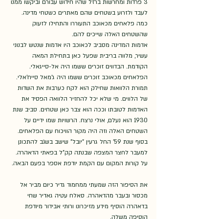
3 פרדות ומחרשות ברזל שהיו חידוש עבורם וביקשו ממנו 
לעבד ולזרוע בשטחים שהם מאתרים כשטחי מדינה. 
כמה פלאחים מכאוכב התעוררו והתחילו לזעוק 
שהשטחים האלה שייכים להם. 
אדמות המדינה מסביב לכאוכב היו אדמות שנטש לבנוני 
עשיר, מלווה בריבית שפעל כאן בתחילת המאה 
הקודמת. הבדווים זוכרים ששמו היה אל-סייגאלי. 
הפלאחים מכאוכב זוכרים ששמו היה ג'מאל סייח'אלי. 
תמורת הלוואות שחילק הוא לקח כערבות את השדות 
של הלווים. מי שלא יכל להחזיר הלוואה הפסיד את 
האדמות לטובתו וככה הוא צבר כאן שטחים. סביב שנת 
1930 הוא נעלם, אולי נרצח. הרשויות שמו ידיים על 
השטחים האלה וזה היה מקור הוויכוח עם הפלאחים. 
בסוף שנת 59' החל גרעין "יובל" שישב בשגב להתכונן 
למעבר לחצר המצפה שבנתה קק"ל בפאתי הדאהרה. 
על קורות המקום עם הקמת יודפת אספר בפעם הבאה. 
את הסיפור הזה שמעתי ממחמוד גדיר כיום מביר אל 
מכסור ובעבר מהדאהרה. סאלח עטיה גאדיר שחי 
בדאהרה הוסיף מידע מזיכרונו ורותי אבידור מיודפת 
הוסיפה משלה. 