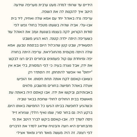
הידיים עד שרותי למדה מעט ערבית מעריפה שידעה 
היטב איך להקנות לה את השפה. 
עריפה גרה באוהל יחד עם אמא שלה ואחיה, ליד בית 
אבו-עלי. אביה שהיה בשעתו מטפל בחולי נפש לפי 
סודות הקוראן, לקה בעצמו בשגעת ועזב את האוהל עוד 
כשעריפה היתה ילדה קטנה. הוא הגיע משבט 
הסעאדיה, שבט קטן שהכלול היום בבסמת טבעון. אמא 
שלה היתה מקומית מהחוג'יראת. עריפה היתה בחורה 
יפה ומיוחדת עם קול פעמונים ובחורים רבים רצו לבקש 
את ידה, אבל נוצרה בעיה כי לפי המסורת, בלי אבא אין 
"ייחוס" ואי אפשר להתחתן. זה הסתדר רק 
כשאבו-קאסם לקח אותה תחת חסותו. אז הופיעו 
אצלה באוהל חמישה בחורים מהשבט, מלווים 
באבותיהם, וביקשו את ידה. אבו קאסם היה באותה עת 
מאושפז בבית החולים לחולי שחפת בבאר טוביה 
וכשהגיע לחופשה בביתו הגיעו כל החמישה באותו היום. 
ברקע היה גם בחור סורי, שמו נאיף רח'לי, שגיורא זייד 
ניסה לשדך לה. אבו-קאסם ביקש לברר היטב את מי 
מהבחורים היא רוצה והבטיח שידאג לסדר את הדברים 
לפי רצונה. זה היה מעשה מאוד חריג ומאוד אצילי 