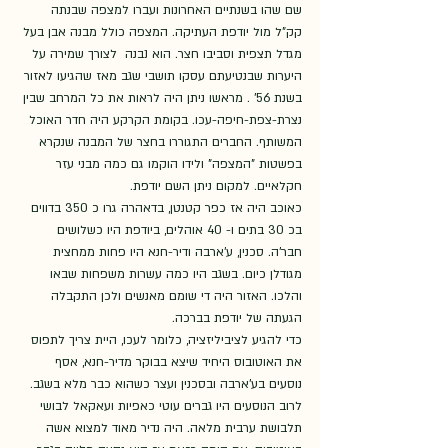
שם שהו בשנתיים האחרונות ועברו למצפה שבנתה 
קק"ל מול יודפת העתיקה. המצפה כולל מבנה אבן בעל 
מגדל תצפית וסביבו חצר. הוא נבנה  לצורך שמירה על 
היערות שבנטיעתם עסקו תושבי שגב מאז שהגיעו לאזור 
בשנת 56' . מראשו ניתן היה לראות את כל המרחב שבין 
נצרת-צפת-חיפה-עכו. בקומת הקרקע היה חדר האוכל 
המשותף. החברים התגוררו בחצר של המבנה שנקרא 
בפשטות "המצפה" ולידו הוקמו גם כמה מבני עזר 
חקלאיים. למקום ניתן השם יודפת.
כאוכב היה אז כפר קטנטן, בדאהרה גרו כ 350 בדווים 
בכ 30 בתים ו- 40 אוהלים, ביודפת היו כשלושים 
חבר'ה. סכנין, ע'ארבה ודיר-חנא היו פחות ממחצית 
מגודלן כיום. בשגב היו כמה עשרות משפחות שבאו 
והלכו. האזור היה די שומם מאנשים ולכן התקבלה 
הגעתה של יודפת בברכה.
כדי להגיע לציביליזציה, כלומר לעכו, היית צריך לתפוס 
את האוטובוס היחיד שיצא בבוקר מדיר-חנא, אסף 
נוסעים בע'ארבה ובסכנין ועצר כשהוא כבר מלא בשגב. 
לרוב הנוסעים היו גברים עוטי כאפיות ועאקאל לבושי 
תלבושת ערבית מלאה. היה נדיר מאוד למצוא אשה 