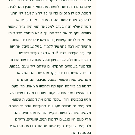
בכאוכב. המורים נראו לו קפדניים ומפחידים. בחורף היו 
ימים בהם היה קשה לחצות את הוואדי שבין ההר לבית 
הספר. קנו לו מגפיים כדי שיוכל לחצות אבל לא הרשו 
לו לנעול אותם לשום מטרה אחרת. את העיזים או 
הפרות שלא חזרו בערב למכלאה הוא היה צריך לאסוף 
כשהוא יחף גם אם כבר החשיך. אבא מוחמד גידל אותו 
ואת אחיו להיות קשוחים, כמו שאביו לפניו חינך אותו.  
מחמוד לא רצה להמשיך ללמוד ובגיל 12 קיבל אחריות 
על עדר העיזים. בגיל 15 הוא הלך לעבוד ביודפת 
הצעירה. תחילה עבד בגינון ובכל עבודה נדרשת אחרת 
ובהמשך בשטחים החקלאיים שלהם ליד שע'ב ובבטוף.
חבריו למשחקים היו בעיקר מהכיתה. הם המציאו 
משחקים ממה שמצאו בטבע סביבם. הם גם נהגו 
להסתובב ביודפת העתיקה ולחפש מציאות. מדי פעם 
היו מוצאים מטבעות עתיקות. פעם בכמה חודשים היה 
מגיע במכונית יהודי שקנה מהם את המטבעות שמצאו 
ולפעמים גם חרסים מעניינים. המעיינות שבמורד ההר היו 
מלאים מים כל השנה ובקיץ הם היו מתרחצים בהם. 
מידי פעם היו פוגשים להקות תנים, שועלים, חזירים 
ולפעמים צבועים. פעם אחת מחמוד גם ראה זוג זאבים 
בפסגת ההר. 