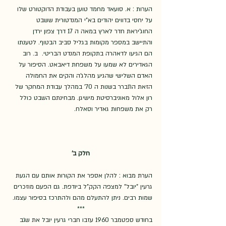
הערות : א. סועאד מחמד טוען בעבודת הדוקטורט שלו 
על יחסי בדווים יהודים בא"י המנדטורית ששבט 
החוג'יראת חדר לארץ במאה ה 17 דרך צפון ירדן 
והתיישב במספר מקומות בגליל סביב הבטוף. לטענתו 
הם הגיעו לדאהרה בתקופת המנדט הבריטי.  ב. רוב 
הגאדירים לא שמעו על משפחת דיאבאט. הסיפור על 
האדם השלישי שהגיע מהלג'ה והקים את החמולה 
הזאת התברר בשנות ה 70' במהלך עבודת המחקר של 
רון אלול מאוניברסיטת מישיגן. מבחינתם השבט כולל 
רק את משפחות גאדיר וסאלח. 
חלק ב'
הערת מבוא : להלן אספר את הקורות אותם עם הגעת 
גרעין "יובל" למצפה הקק"ל ביודפת. גם הפעם מוזכרים 
שמות רבים. ניתן להתעלם מהם ולהתרכז בסיפור עצמו.
***
בחודש ספטמבר 1960 עזבו חברי גרעין יובל את שגב 