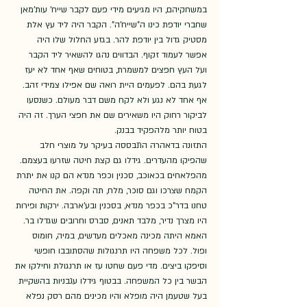
במשחקיהם, היו מגיעים מידי פעם לקבר שייח' עות'מאן 
שחברי יודפת כינו ה"שייח'ה". הקבר היה ליד עץ אלת 
מסטיק גדול בין יודפת להר. בגזע החלול שלו היה 
אפשר לעמוד זקוף. הבדווים נהגו להשאיר ליד הקבר 
ועל העץ חפצים למשמרת, בטוחים שאף אחד לא יעז 
לגעת בהם. לפעמים היית רואה שם אפילו צמידי זהב. 
אף אחד לא נגע ולא לקח משם דבר מעולם. כשנסעו 
לביקור רחוק היו משאירים שם את חפצי הערך. זה היה 
בטוח יותר מלהפקיד בבנק.
התזונה בדאהרה התבססה בעיקר על מוצרי חלב 
שהפיקו מהעדרים. גידלו גם קצת חיטה שזרעו בעצמם. 
מהפלאחים בכאוכב, סכנין וכפר מנדא הם קנו את יתרת 
הקמח שצרכו וגם סוכר, מלח, תה וקפה. את החיטה 
טחנו בדר"כ בכפר מנדא, בסכנין ובע'ארבה. ירקות ופירות 
היו מצרך נדיר, מלבד תאנים, סברס וחרובים שגדלו בר. 
האמא היתה מכינה מאכלים מעדשים, במיה, חומוס 
ופול. לכל משפחה היו תרנגולות שהסתובבו חופשי 
וסיפקו ביצים. מדי פעם שחטו עז או תרנגולת וחילקו את 
הבשר בין כל המשפחה. בבטוף גידלו עגבניות בהשקיית 
בעל שטעמן היה מופלא והיו מכינים מהם רסק נפלא 