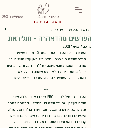
סיפורי
משגב
052-3674455
משה הרטמן
30 באוג׳ 2021
זמן קריאה 23 דקות
הפרשים מהדאהרה - חוג'יראת
עודכן:
7 באוק׳ 2021
הערת מבוא : הסיפור עוקב אחר 3 דורות במשפחת 
גאדיר משבט חוג'יראת : סבא סולימאן עליו השלום, בנו 
מוחמד (המוכר כאבו-קאסם) אללה ירחמו, והנכד מחמוד 
יבדל"א. מוזכרים עוד לא מעט שמות. מומלץ לא 
להתעכב על המשפחולוגיה ולהתרכז בסיפור עצמו. 
***
הסיפור מתחיל לפני כ 250 שנים באזור הלג'ה שבין 
סוריה לעירק, שם נדד שבט בני הסח'ר שהתמחה בסחר 
גמלים. שני אחים מהשבט, שם האחד בח'ר והשני סח'ר, 
נאלצו לברוח למעאן שבדרום ירדן. כששמעו שרודפיהם 
קרבים הם המשיכו במנוסתם מערבה והתישבו בתל 