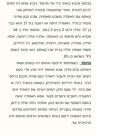
בבטוף ובקיץ באזור ביר אל מכסור. בקיץ שחון היו פונים 
לכיוון הכנרת. אחרי שפאטמה נפטרה התחתן אבו 
קאסם עם חאמדה משבט סאמניה, שבט קטן שהיה 
מפוזר בגליל. חאמדה היתה אז רווקה בת 27 והוא כבר 
בן 37. נולדו להם 3 בנים 5 בנות : מחמוד נולד ב 48' 
ונקרא ע"ש מחמוד בן פאטמה. אחריו נולדו ריפעה, יאסר, 
וורדה, אמירה, סאבחה, רזאלה, סולימאן. כל הילדים, 
משתי נשותיו, נולדו בבית אבו-קאסם. הוא נפטר בשנת 
93' כשהוא בן 85.
מחמוד 
: כשמחמוד וריפעה אחותו היו קטנים ושאר 
האחים טרם נולדו, אבא מוחמד היה נוהג מדי פעם 
לעזוב את הבית ולעבור לאוהל קטן שהיה מקים ברחבי 
ההר. באחד הלילות החורפיים, כששהו באוהל כזה אי 
שם בהר, ירד גשם חזק, המים הציפו את האוהל והם 
התעוררו רטובים ורועדים מקור. אמא חאמדה יצאה 
בגשם השוטף עם מכוש קטן, אספה כמה שיחי בילאן, 
סירה קוצנית בעברית, הניחה מתחת למזרונים שלהם 
וכולם המשיכו לישון בנחת כשהמים זורמים תחתם ולא 
מרטיבים עוד. 