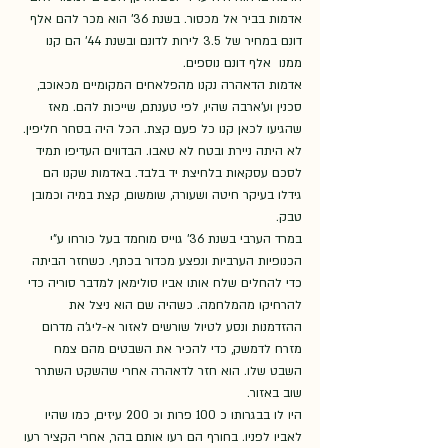
אדמות בביר אל מכסור. בשנת 36' הוא מכר להם אלף 
דונם במחיר של 3.5 לירות לדונם ובשנת 44' הם קנו 
ממנו  אלף דונם נוספים. 
אדמות הדאהרה נקנו מהפלאחים המקומיים מכאוכב, 
סכנין וע'ארבה שהיו, לפי טענתם, שייכות להם. מאז 
שהגיעו לכאן קנו כל פעם קצת. הכל היה בסחר חליפין. 
לא היתה ניירת ובטח לא טאבו. הבדווים העדיפו תמיד 
לסכם עסקאות בלחיצת יד בלבד. באדמות שקנו הם 
גידלו בעיקר חיטה ושעורה, שומשום, קצת במיה וכמובן 
טבק. 
במרד הערבי בשנת 36' גוייס מוחמד בעל כורחו ע"י 
הכנופיות הערביות ונפצע מכדור בכתף. כשחזר הביתה 
כדי להחלים שלח אותו אביו סולימאן למדבר סוריה כדי 
להרחיקו מהמלחמה. כשהיה שם הוא ניצל את 
ההזדמנות ונסע לטיול שורשים לאזור א-ליג'ה מדרום 
מזרח לדמשק, כדי להכיר את השבטים מהם צמח 
השבט שלו. הוא חזר לדאהרה אחרי שהשקט השתרר 
שוב באזור. 
היו לו בבגרותו כ 100 פרות וכ 200 עיזים, כמו שהיו 
לאביו לפניו. בחורף הם רעו אותם בהר, אחרי הקציר רעו 