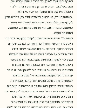
באוכף והוא נגרר לאורך כל הדרך כשגופו נחבט שוב 
ושוב בסלעים.  הסוס נרגע רק כשהגיע הביתה. לצדי 
הסוס מצאו את גווית מחמוד תלויה ללא ראשו.
 כשסאלח נולד, התבקשה קאמלה, הבכורה, להביא סדין 
לעטוף את הוולד. היא ראתה אותו ושאלה את אמא 
פאטמה האם התינוק הוא מחמוד. באותו רגע פאטמה 
התעלפה ומתה.  
בשנת 35' התחילו אנשי השבט לקנות קרקעות. לרוב זה 
היה בסחר חליפין תמורת פרות ועיזים. הם קנו שטחים 
בעיקר בבטוף. בהמשך גם קנו מסאלח אפנדי שיבל 
אדמות בביר אל מכסור לשם היו מביאים את העדרים 
בקיץ כדי לשתות. באדמות שקנו בבטוף גידלו בעיקר 
חיטה ושעורה. את העדרים השקו במעיינות ומבורות 
והתעסקו כל היום עם שאיבת מים להשקייתם. זו היתה 
עבודה מתישה וקשה. שטחי ביר אל מכסור נחשבו 
לשטחי מרעה מצוינים וטובים יותר מאלה שבדאהרה.
כשאבו שיבל הזדקן, הוא שם לב שהפלאחים האריסים 
שלו מרמים אותו ביבול אותו אמורים היו לחלוק איתו. אז 
הוא ביקש מהחוג'יראתים שישמרו על האדמות שלו 
שהשתרעו מהבטוף ועד הים ושישגיחו על הפלאחים 
הרמאים. הוא היה ערירי וכשהזדקן הסכים למכור להם 