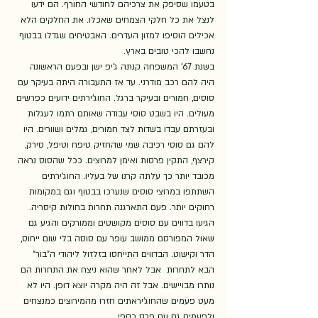
בטעמו שסיפק את צרכיהם לחודשי החורף. הם ידעו 
לנצל את כל חלקי הצמחים שאכלו. את החלקים הלא 
אכילים הוסיפו למזון העדרים. האבטיחים שגדלו בבטוף 
נחשבו להכי טובים בארץ.
בשנת 67' המשפחה קנתה ג'יפ ישן ובפעם הראשונה 
היה להם רכב מודרני. עד אז התעבורה היתה בעיקר עם 
סוסים, חמורים ובעיקר ברגל. החוג'ירתים ידועים כפרשים 
מעולים. היו בשבט סוסי עבודה שאותם רתמו לעגלות 
ובעזרתם עבדו בשדות לצד חמורים, גמלים ושוורים. היו 
להם גם סוסי רכיבה שמי שהחזיק טיפח וטיפל, סירק, 
קירצף, התקין פרסות ואימן למרוצים. ככל שהסוס נראה 
מכובד יותר כך עלתה קרנו של בעליו. החוג'ירתים 
השתתפו במרוצי סוסים שנערכו בבטוף וגם במקומות 
רחוקים יותר. פעם התארגנה תחרות בחולות קיסריה. 
הגיעו בדווים עם סוסים מקושטים וממורקים והגיע גם 
שאול המפורסם ממושב עופר עם סוסה בלי שום ייחוס, 
הדר וקישוט. הבדווים התייחסו בזלזול ליהודי ה"בור" 
הבא לתחרות  אבל לאחר שהוא ניצח את התחרות הם 
נותרו מבויישים. אבל זה היה מקרה יוצא דופן. היו לא 
מעט פעמים שהחוג'יראתים חזרו מהמירוצים כמנצחים 
ולפעמים גם עם פרס כספי.