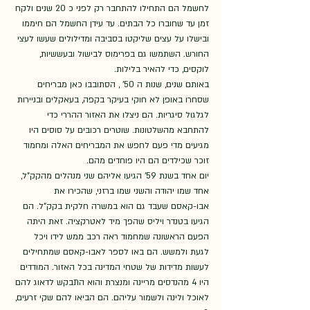
לחשמל הם התחילו להתחבר רק לפני כ 20 שנים ולקח 
זמן עד שחוברו כל הבתים. עד עידן החשמל הם חיממו 
ובישלו על עצים שליקטו בסביבה ומדילולים שעשו לעצי 
החורש. השתמשו גם בפרימוס לבישול ובעששיות, 
לוקסים, כדי להאיר בלילות. 
באותם שנים, שנות ה 50' , הסתובבו כאן מבריחים 
שסחרו באופן לא חוקי בעיקר בקפה, בעאקלים ובניירות 
לגלגול סיגריות. הם ניצלו את האזור ההררי כדי 
להתחבא מהשלטונות. שוטרים רכובים על סוסים היו 
מגיעים מדי פעם לחפש את המבריחים האלה ומחמוד 
זוכר שכילדים הם היו פוחדים מהם.
יום אחד בשנת 59' הגיעו אליהם שני מנהלים מהקק"ל, 
אחד שמו יהודה והשני שמו ברזני, שהכירו את 
אבו-קאסם שעבד גם הוא במשרה חלקית בקק"ל. הם 
הגיעו בטנדר ויליס שהפך מיד לאטרקציה. זאת היתה 
הפעם הראשונה שמחמוד ראה רכב ממש לידו ויכל 
לגעת ולמשש. הם באו לספר לאבו-קאסם שמתחילים 
לעשות מדידות של שטחי המדינה בכל האזור. המודדים 
היו 4 מהנדסים מריינה ומנצרת והוא התבקש לדאוג להם 
לאוכל ולינה ולשמור עליהם. הם הביאו להם שקי זרעים, 