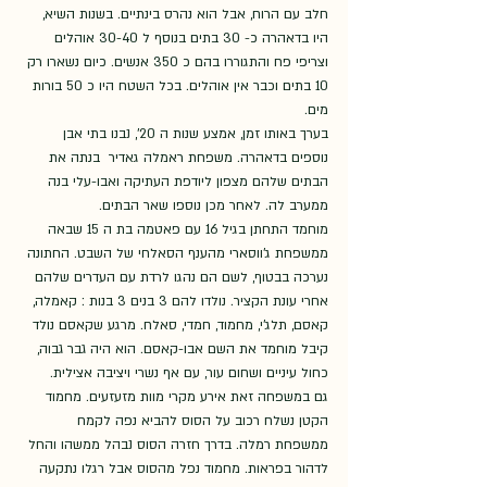
חלב עם הרוח, אבל הוא נהרס בינתיים. בשנות השיא, 
היו בדאהרה כ- 30 בתים בנוסף ל 30-40 אוהלים 
וצריפי פח והתגוררו בהם כ 350 אנשים. כיום נשארו רק 
10 בתים וכבר אין אוהלים. בכל השטח היו כ 50 בורות 
מים.  
בערך באותו זמן, אמצע שנות ה 20', נבנו בתי אבן 
נוספים בדאהרה. משפחת ראמלה גאדיר  בנתה את 
הבתים שלהם מצפון ליודפת העתיקה ואבו-עלי בנה 
ממערב לה. לאחר מכן נוספו שאר הבתים.
מוחמד התחתן בגיל 16 עם פאטמה בת ה 15 שבאה 
ממשפחת ג'ווסארי מהענף הסאלחי של השבט. החתונה 
נערכה בבטוף, לשם הם נהגו לרדת עם העדרים שלהם 
אחרי עונת הקציר. נולדו להם 3 בנים 3 בנות : קאמלה, 
קאסם, תלג'י, מחמוד, חמדי, סאלח. מרגע שקאסם נולד 
קיבל מוחמד את השם אבו-קאסם. הוא היה גבר גבוה, 
כחול עיניים ושחום עור, עם אף נשרי ויציבה אצילית.
גם במשפחה זאת אירע מקרי מוות מזעזעים. מחמוד 
הקטן נשלח רכוב על הסוס להביא נפה לקמח 
ממשפחת רמלה. בדרך חזרה הסוס נבהל ממשהו והחל 
לדהור בפראות. מחמוד נפל מהסוס אבל רגלו נתקעה 