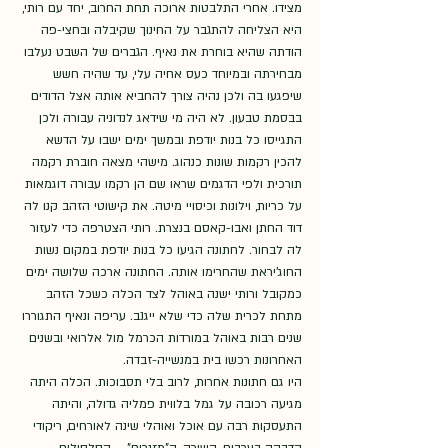
מצידו. אחרי התלבטות ארוכה תחת החרוב, יחד עם רותי, 
היא הצליחה להתגבר על החינוך שקיבלה ובחצי-פה 
הודתה שהיא בוחרת את נאיף. הגברים של השבט נעלבו 
מבחירתה ובמיוחד כעס אחיה עלי, עד שהיה חשש 
שיפגעו בה ולכן נהיה צורך להחביא אותה אצל הדודים 
בבסמת טבעון. לא היה מי שידאג לנדוניה עבורה ולכן 
התגייסו כל בנות יודפת ובמשך ימים ישבו על הדשא 
להכין רקמות שונות כנהוג. מישהי מצאה חוברת רקמה 
תורכית ולפי הדגמים שראו שם הן רקמו עבורה דוגמאות 
על כריות, וילונות וכיסויי מיטה. את קישוטי הזהב קנו לה 
דוד החתן ואבו-קאסם בנצרת. רותי הצטרפה כדי לעזור 
לה לבחור. לחתונה הגיעו כל בנות יודפת במקום נשות 
החוג'יראת שהחרימו אותה. החתונה ארכה שלושה ימים 
כמקובל ורותי ישנה באוהל לצד הכלה כשכל הזהב 
מתחת לכרית שלה כדי שלא ייגנב. עריפה ונאיף התגוררו 
שנים רבות באוהל במורדות הכרמל מול אלרואי ובשנים 
האחרונות רכשו בית במנשייה-זבדה.      
היו גם חתונות אחרות, לרוב בלי תסבוכות. הכלה היתה 
מגיעה רכובה על גמל בלווית פמליה גדולה, והיתה 
התעסקות רבה עם אוכל ואוהלי שינה לאורחים, ריקודי 