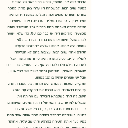
הבכור כונה אבו-מוחמד, שימש כמוכתאר של השבט 
במשך שנים רבות. למשפחה היו עדרי צאן, פרות, מספר 
שוורים, חמורים, סוסים וכמה גמלים. בעונת הייחום היה 
תמיד צריך לרסן את הגמלים הזכרים. באחד הפעמים 
האלה נדרסה סאבחה תחת פרסות גמל משתולל ומתה 
מפצעיה. סולימאן היה אז כבר כבן 80. כדי שלא יישאר 
לבד באוהל, חיתנו אותו עם בחורה צעירה בת 40 
ששמה היה אמנה. אמנה נאלצה להתגרש מבעלה 
הקודם אחרי שנים רבות ועצובות בהם לא הצליחה 
להוליד ילדים. לסולימאן זה היה סידור נוח מאוד. אבל 
למרבה הפלא נולדו להם על אף גילו המופלג שני בנים : 
תוואפיק ומואפק.  סולימאן נפטר בשנת 69' בגיל 104 , 
אבל יש אומרים שהיה בן 112 במותו.
תורקייה, המכונה כנהורא, היא נכדתה של סאבחה וגרה 
עד היום בדאהרה. היא זוכרת את המקרה עם הגמל 
היטב. זה קרה כשסבתא הובילה עם אחותה את 
הגמלים למרעה בצד השני של ההר. הגמלים המיוחמים 
רבו ביניהם ומפיהם נזל רוק רב, כרגיל אצל גמלים 
רגזנים. כשניסתה להפריד ביניהם תפס אותה אחד מהם 
בפיו, ניער אותה, הטיחה בקרקע והתיישב עליה. אחותה 
המזועזעת רצה להזעיק עזרה. הכינו מיד אלונקה 