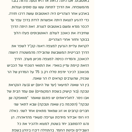
באוטובוס. אם היתה כזאת אז היא נסעה מלווה בגבר 
מהמשפחה. את הדרך לתחנה עשו עם סוסים ועגלות. 
בארבע אחר הצהריים היה האוטובוס עושה דרכו חזרה. 
כדי להגיע לנצאת היתה אפשרות לרדת בדרך עפר עד 
לכפר מנדא ומשם באוטובוס לנצרת. זאת היתה הדרך 
שחיברה את כאוכב לעולם. האוטובוסים פעלו הלוך 
בבוקר וחזור אחרי הצהריים.  
לקראת עליית הגרעין למצפה דאגה קק"ל לשפר את 
הדרך הבריטית המשובשת שהובילה מהמשטרה הישנה 
לכאוכב, והסדירו כניסה למצפה מכיוון מערב. הדרך 
הזאת קיימת עדיין בוואדי. את התוואי הנוכחי של הכביש 
מכאוכב לכיכר יודפת סללו רק ב 75' על המדרון של הר 
שכניה, שהערבים קוראים לו הר שאנה. 
בין הר שאנה למיעאר (יעד של היום) יש גבעה הנקראת 
טבקה (בור קישיק בשפת המקומיים) שם עמד הבית של 
אבו נימר. לחוג'יראתים יש פתגם שאומר  "מוואפקה שן 
טבקה" (הסכמה בין שאנה וטבקה) שבא לתאר שני 
חברים קרובים או זוג שמאוד מתאים אחד לשני. כאלה 
היו רותי אבידור מיודפת ועריפה סעאדי מהדאהרה. הן 
נהגו להסתובב יחד בשטח, למצוא ולהכיר את כל 
השבילים ופינות החמד. בהתחלה דיברו ביניהן בשפת 