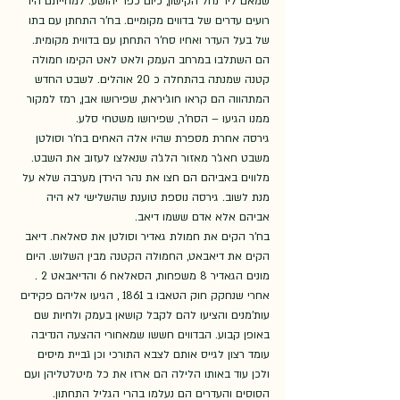
שמאם ליד נחל הקישון, כיום כפר יהושע. למחייתם היו 
רועים עדרים של בדווים מקומיים. בח'ר התחתן עם בתו 
של בעל העדר ואחיו סח'ר התחתן עם בדווית מקומית. 
הם השתלבו במרחב העמק ולאט לאט הקימו חמולה 
קטנה שמנתה בהתחלה כ 20 אוהלים. לשבט החדש 
המתהווה הם קראו חוג'יראת, שפירושו אבן, רמז למקור 
ממנו הגיעו – הסח'ר, שפירושו משטחי סלע. 
גירסה אחרת מספרת שהיו אלה האחים בח'ר וסולטן 
משבט חאג'ר מאזור הלג'ה שנאלצו לעזוב את השבט. 
מלווים באביהם הם חצו את נהר הירדן מערבה שלא על 
מנת לשוב. גירסה נוספת טוענת שהשלישי לא היה 
אביהם אלא אדם ששמו דיאב.  
בח'ר הקים את חמולת גאדיר וסולטן את סאלאח. דיאב 
הקים את דיאבאט, החמולה הקטנה מבין השלוש. היום 
מונים הגאדיר 8 משפחות, הסאלאח 6 והדיאבאט 2 .
אחרי שנחקק חוק הטאבו ב 1861 , הגיעו אליהם פקידים 
עות'מנים והציעו להם לקבל קושאן בעמק ולחיות שם 
באופן קבוע. הבדווים חששו שמאחורי ההצעה הנדיבה 
עומד רצון לגייס אותם לצבא התורכי וכן גביית מיסים 
ולכן עוד באותו הלילה הם ארזו את כל מיטלטליהן ועם 
הסוסים והעדרים הם נעלמו בהרי הגליל התחתון. 