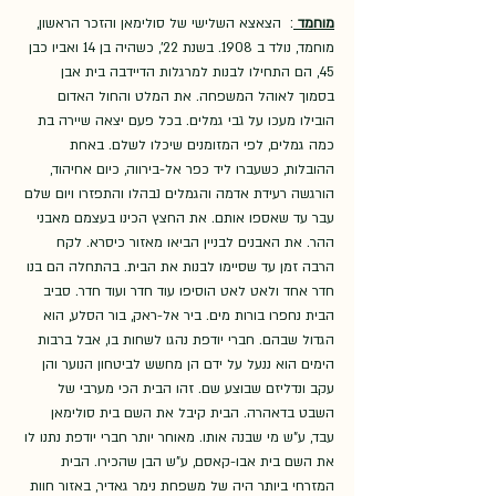
מוחמד
:  הצאצא השלישי של סולימאן והזכר הראשון, 
מוחמד, נולד ב 1908. בשנת 22', כשהיה בן 14 ואביו כבן 
45, הם התחילו לבנות למרגלות הדיידבה בית אבן 
בסמוך לאוהל המשפחה. את המלט והחול האדום 
הובילו מעכו על גבי גמלים. בכל פעם יצאה שיירה בת 
כמה גמלים, לפי המזומנים שיכלו לשלם. באחת 
ההובלות, כשעברו ליד כפר אל-בירווה, כיום אחיהוד, 
הורגשה רעידת אדמה והגמלים נבהלו והתפזרו ויום שלם 
עבר עד שאספו אותם. את החצץ הכינו בעצמם מאבני 
ההר. את האבנים לבניין הביאו מאזור כיסרא. לקח 
הרבה זמן עד שסיימו לבנות את הבית. בהתחלה הם בנו 
חדר אחד ולאט לאט הוסיפו עוד חדר ועוד חדר. סביב 
הבית נחפרו בורות מים. ביר אל-ראק, בור הסלע, הוא 
הגדול שבהם. חברי יודפת נהגו לשחות בו, אבל ברבות 
הימים הוא ננעל על ידם הן מחשש לביטחון הנוער והן 
עקב ונדליזם שבוצע שם. זהו הבית הכי מערבי של 
השבט בדאהרה. הבית קיבל את השם בית סולימאן 
עבד, ע"ש מי שבנה אותו. מאוחר יותר חברי יודפת נתנו לו 
את השם בית אבו-קאסם, ע"ש הבן שהכירו. הבית 
המזרחי ביותר היה של משפחת נימר גאדיר, באזור חוות 