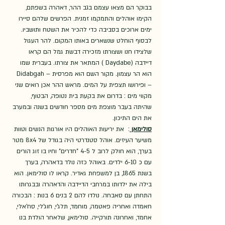
בבוקר הם מצאו עצמם בגב ההר, דאהרה בשפתם, 
הקימו אוהלים והתמקמו זמנית. הפרשים שלהם סיירו 
ימים ארוכים בסביבה כדי להכיר את השטח ותושביו. 
לבסוף הוחלט שנשארים באותו המקום. להר העגול 
שלצידו חנו ושצורתו מזכירה דבשת גמל הם קראו 
דיידבה (Daydabe ) המתאר את צורתו. בעברית שמו 
הוא הר עצמון. מקור השם הוא מפרסית – Didabgah 
– ופירושו תצפית על המים. מראש ההר אכן רואים שני 
מקווי מים : בדרום את בקעת בית נטופה, הבטוף, 
שהיתה בעבר מוצפת מים מספר חודשים בשנה ובמערב 
את הים התיכון.  
סולימאן 
:  את יריעות האוהלים היו אורגות הנשים וטוות 
משיער העיזים. אוהל סטנדרטי היה בגודל של 8x4 מטר 
בערך, הוא חולק לרוב ל 4-5 "חדרים" וחיו בו זוג הורים 
עם כ 6-10 ילדים. באוהל כזה נולד בדאהרה, בערך 
בשנת 1865, בן למשפחת גאדיר. קראו לו סולימאן. הוא 
בילה את ילדותו במרחבי הדיידבה והדאהרה ובבגרותו 
התחתן עם סאבחה. נולדו להם 2 בנים 6 בנות : הבכורה 
חאמדה ואחריה פאטמה, מוחמד, תלג'י, חוג'לי, סח'אלי, 
אחמד, ואחרונה תורקייה. סולימאן, שלאחר הולדת בנו 