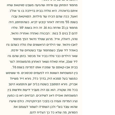
מחמוד התחתן עם וודחה שהגיעה משבט סוויטאת שחיו 
איתם בדאהרה. היא נולדה בבית בדיידבה בו גר אח"כ 
זאעל, ככה שהם הכירו עוד מילדות. הסוויטאת עברו 
בשנת 55' מזרחה לאזור קיבוץ לביא. כשהתחתנו, היה 
מחמוד בן 21 ווודחה בת 16. זה היה בשנת 69'. נולדו 
להם 2 בנים 3 בנות : הבכורה נאהדה ואחריה ניהאד, 
נוהה, רזאלה, אייל. מרגע שנולד ניהאד הפך מחמוד 
לאבו-ניהאד. שני הילדים הראשונים שלו נולדו כשהם גרו 
באוהל ליד שע'ב כשמחמוד עבד בשטחים של יודפת. 
שאר הילדים כבר נולדו בביר אל מכסור. בזמן שהם גרו 
ליד שע'ב, אחיו סאלח נשאר האחרון מהמשפחה לגור 
בבית אבו-קאסם עד שמכרו אותו למדינה בשנת 76'. 
בין המשפחות השונות היו לפעמים סכסוכים. מי ששימש 
כמגשר בעל סמכא היה, בדרך כלל, גיורא זייד משייח' 
אבריק. גיורא הסתובב בשטח בג'יפ ישן והתמצא היטב 
בכל מה שקורה. הוא גם היה מעביר ידיעות וחדשות בין 
המשפחות ואפילו דאג לשידוכים. הבדווים ראו בו כמעין 
נציג המדינה ונעזרו בו בנבכי הבירוקרטיה. כולם שיערו 
שהוא עובד בש"י ולכן השתדלו לשמור לעצמם את 
הסודות, מה שלא כל כך הצליח להם.  